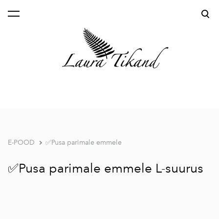
lisati ostukorvi.
Vaata ostukorvi
E-POOD
✅Pusa parimale emmele
✅Pusa parimale emmele L-suurus