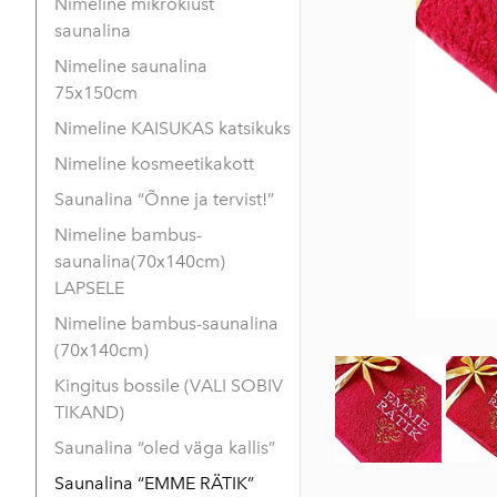
Nimeline mikrokiust
saunalina
Nimeline saunalina
75x150cm
Nimeline KAISUKAS katsikuks
Nimeline kosmeetikakott
Saunalina “Õnne ja tervist!”
Nimeline bambus-
saunalina(70x140cm)
LAPSELE
Nimeline bambus-saunalina
(70x140cm)
Kingitus bossile (VALI SOBIV
TIKAND)
Saunalina “oled väga kallis”
Saunalina “EMME RÄTIK”