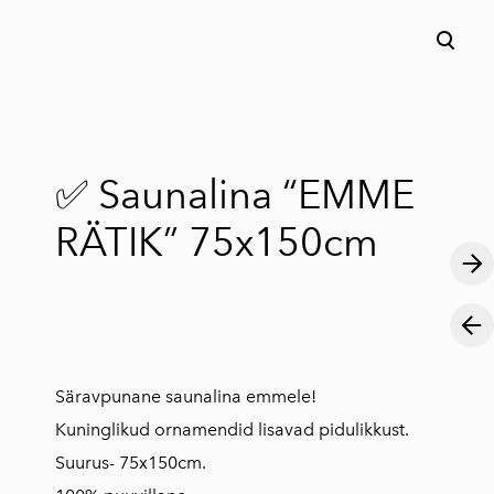
lisati ostukorvi.
Vaata ostukorvi
✅ Saunalina “EMME
RÄTIK” 75x150cm
Säravpunane saunalina emmele!
Kuninglikud ornamendid lisavad pidulikkust.
Suurus- 75x150cm.