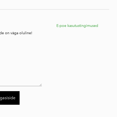
E
E-poe kasutustingimused
ide on väga oluline!