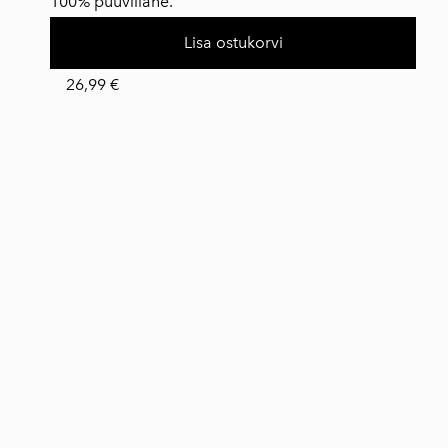
100% puuvillane.
Lisa ostukorvi
26,99 €