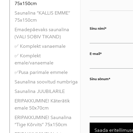
75x150cm
Saunalina “KALLIS EMME”
75x150cm
Sinu nimi
Emadepäevaks saunalina
(VALI SOBIV TIKAND)
✅ Komplekt vanaemale
E-mail
✅ Komplekt
emale/vanaemale
✅Pusa parimale emmele
Sinu sõnum
Saunalina soovitud numbriga
Saunalina JUUBILARILE
ERIPAKKUMINE! Käterätik
emale 50x70cm
ERIPAKKUMINE! Saunalina
“Tige Kõrvits” 75x150cm